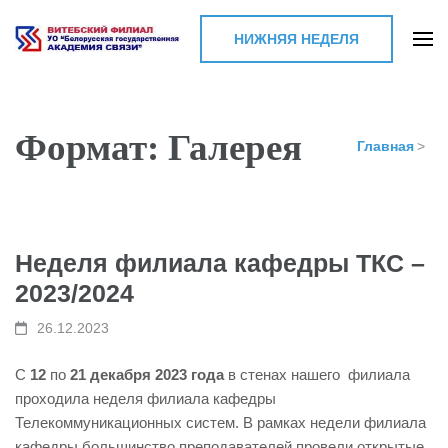
НИЖНЯЯ НЕДЕЛЯ
Витебский филиал УО
"Белорусская
государственная
Формат: Галерея
Главная
>
академия связи"
Неделя филиала кафедры ТКС –
2023/2024
26.12.2023
С
12
по
21 декабря 2023 года
в стенах нашего филиала
проходила неделя филиала кафедры
Телекоммуникационных систем. В рамках недели филиала
кафедры большинство преподавателей провели открытые