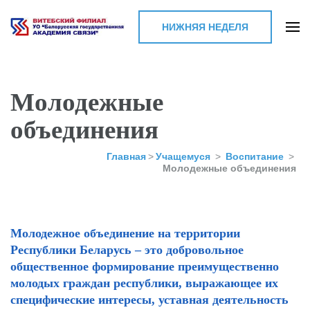
НИЖНЯЯ НЕДЕЛЯ
Витебский филиал УО
"Белорусская
государственная
Молодежные
академия связи"
объединения
Главная
>
Учащемуся
>
Воспитание
>
Молодежные объединения
Молодежное объединение на территории
Республики Беларусь – это добровольное
общественное формирование преимущественно
молодых граждан республики, выражающее их
специфические интересы, уставная деятельность