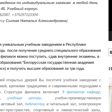
ведение по индивидуальным заявкам в любой день
 45. Учебный корпус.
162087, +375297110304
оту
Сытая Наталья Александровна
)
 уникальным учебным заведением в Республике
едь после получения среднего специального образования
 филиале можно поступить, сдав внутренние экзамены, в
образования “Белорусская государственная академия
Н
инск) и получить высшее образования за три года.
ей открытых дверей Вы посетите учебное заведение с
рией, крепкими традициями и современными подходами к
ю. Структура филиала включает
9 филиалов кафедр
,
ии,
учебные центры
, учебно-производственную
 актовый зал,
библиотеку
и читальный зал, электронную
ет-пространстве, спортивный и гимнастический залы,