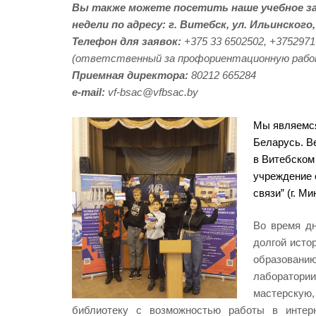
Вы также можете посетить наше учебное за
недели
по адресу:
г. Витебск, ул. Ильинского,
Телефон для заявок:
+375 33 6502502, +375297
(
ответственный за профориентационную раб
Приемная директора:
80212 665284
e-mail:
vf-bsac@vfbsac.by
Мы являемся
Беларусь. В
в Витебском
учреждение 
связи” (г. М
Во время дн
долгой исто
образовани
лаборатор
мастерскую,
библиотеку с возможностью работы в интерн