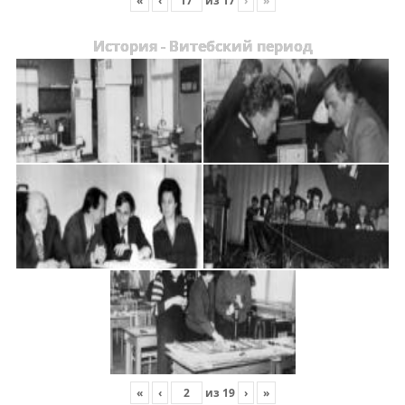
«
‹
из
17
›
»
История - Витебский период
«
‹
из
19
›
»