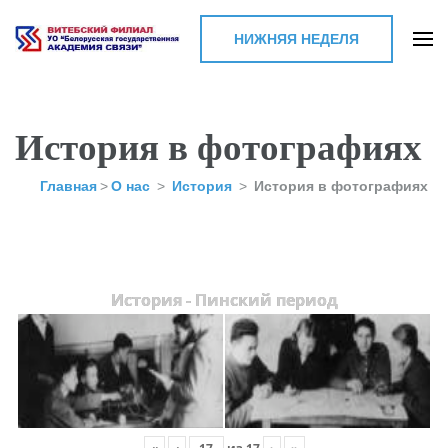
НИЖНЯЯ НЕДЕЛЯ
Витебский филиал УО
"Белорусская
государственная
История в фотографиях
академия связи"
Главная
>
О нас
>
История
>
История в фотографиях
История - Пинский период