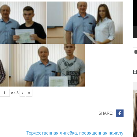
Н
из
3
›
»
SHARE:
Торжественная линейка, посвящённая началу