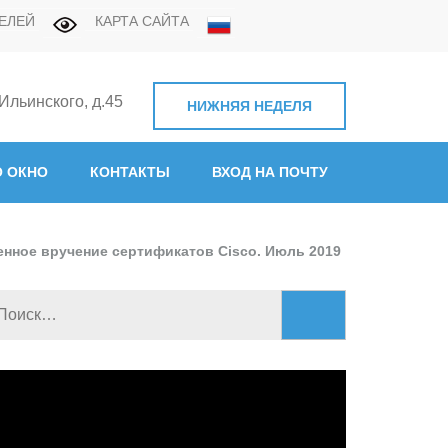
ЕЛЕЙ
КАРТА САЙТА
 Ильинского, д.45
НИЖНЯЯ НЕДЕЛЯ
нная академия связи"
 ОКНО
КОНТАКТЫ
ВХОД НА ПОЧТУ
нное вручение сертификатов Cisco. Июль 2019
Найти:
идеоплеер