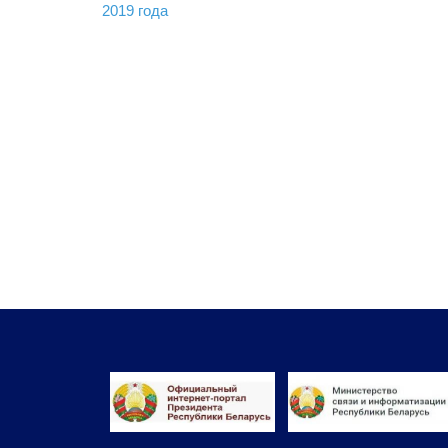
по
2019 года
записям