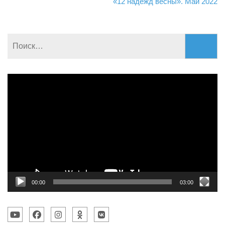
записям
«12 надежд весны». Май 2022
Найти:
Видеоплеер
00:00
03:00