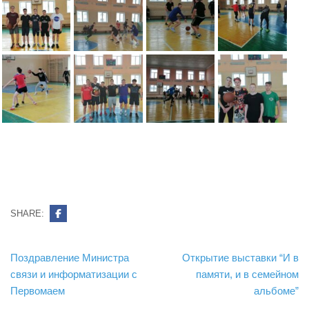
SHARE:
Навигация
Поздравление Министра
Открытие выставки “И в
по
связи и информатизации с
памяти, и в семейном
записям
Первомаем
альбоме”