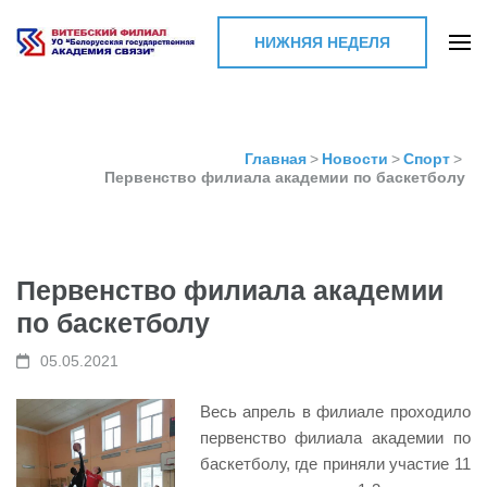
НИЖНЯЯ НЕДЕЛЯ
Витебский филиал УО
"Белорусская
государственная
Главная
>
Новости
>
Спорт
>
Первенство филиала академии по баскетболу
академия связи"
Первенство филиала академии
по баскетболу
05.05.2021
Весь апрель в филиале проходило
первенство филиала академии по
баскетболу, где приняли участие 11