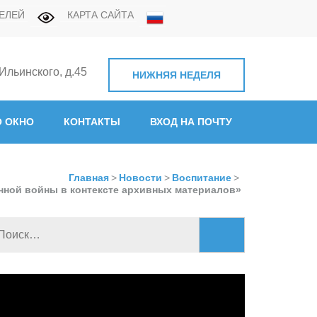
ЕЛЕЙ
КАРТА САЙТА
 Ильинского, д.45
НИЖНЯЯ НЕДЕЛЯ
нная академия связи"
 ОКНО
КОНТАКТЫ
ВХОД НА ПОЧТУ
Главная
>
Новости
>
Воспитание
>
нной войны в контексте архивных материалов»
Найти:
идеоплеер