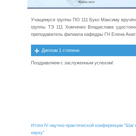
Учащемуся группы ПО 111 Буко Максиму вручён 
группы ТЭ 111 Хомченко Владислава удостоен
преподаватель филиала кафедры ГН Елена Анат
Диплом 1 степени
Поздравляем с заслуженным успехом!
Навигация
Итоги IV научно-практической конференции “Шаг 
по
науку”