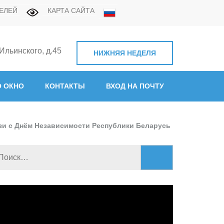
ЕЛЕЙ
КАРТА САЙТА
 Ильинского, д.45
НИЖНЯЯ НЕДЕЛЯ
нная академия связи"
 ОКНО
КОНТАКТЫ
ВХОД НА ПОЧТУ
зи с Днём Независимости Республики Беларусь
Найти:
идеоплеер