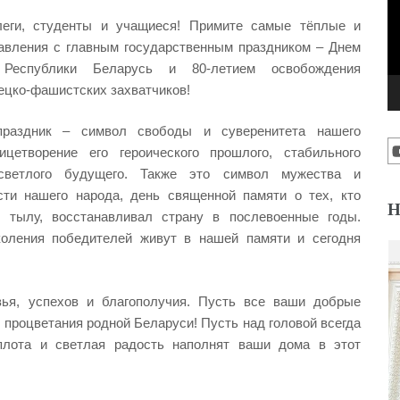
еги, студенты и учащиеся! Примите самые тёплые и
авления с главным государственным праздником – Днем
 Республики Беларусь и 80-летием освобождения
ецко-фашистских захватчиков!
праздник – символ свободы и суверенитета нашего
лицетворение его героического прошлого, стабильного
светлого будущего. Также это символ мужества и
сти нашего народа, день священной памяти о тех, кто
Н
в тылу, восстанавливал страну в послевоенные годы.
коления победителей живут в нашей памяти и сегодня
ья, успехов и благополучия. Пусть все ваши добрые
 процветания родной Беларуси! Пусть над головой всегда
плота и светлая радость наполнят ваши дома в этот