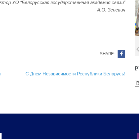
ктор УО “Белорусская государственная академия связи”
А.О. Зеневич
SHARE:
Р
и
С Днем Независимости Республики Беларусь!
Р