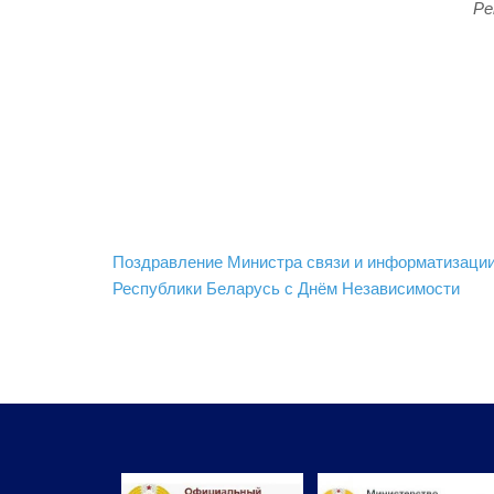
Ре
Навигация
Поздравление Министра связи и информатизаци
по
Республики Беларусь с Днём Независимости
записям