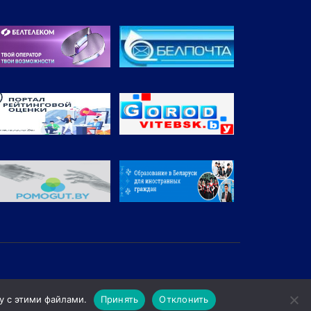
у с этими файлами.
Принять
Отклонить
трационный № 165209 от 22.06.2020