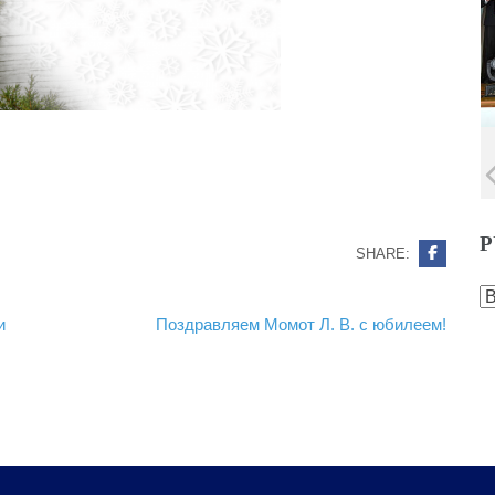
Р
SHARE:
Р
и
Поздравляем Момот Л. В. с юбилеем!