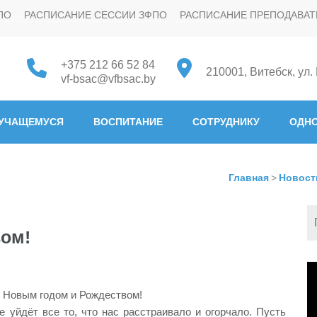
ПО
РАСПИСАНИЕ СЕССИИ ЗФПО
РАСПИСАНИЕ ПРЕПОДАВАТ
+375 212 66 52 84
210001, Витебск, ул.
vf-bsac@vfbsac.by
 "Белорусская государстве
УЧАЩЕМУСЯ
ВОСПИТАНИЕ
СОТРУДНИКУ
ОДНО
Главная
>
Новост
ом!
В
м Новым годом и Рождеством!
 уйдёт все то, что нас расстраивало и огорчало. Пусть