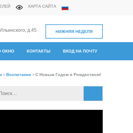
ЕЛЕЙ
КАРТА САЙТА
 Ильинского, д.45
НИЖНЯЯ НЕДЕЛЯ
нная академия связи"
 ОКНО
КОНТАКТЫ
ВХОД НА ПОЧТУ
и
>
Воспитание
>
С Новым Годом и Рождеством!
Найти:
идеоплеер