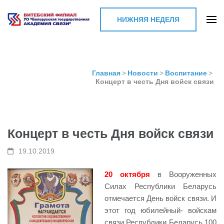
НИЖНЯЯ НЕДЕЛЯ
Витебский филиал УО
"Белорусская
государственная
Главная
>
Новости
>
Воспитание
>
Концерт в честь Дня войск связи
академия связи"
Концерт в честь Дня войск связи
19.10.2019
20 октября
в Вооруженных
Силах Республики Беларусь
отмечается День войск связи. И
этот год юбилейный- войскам
связи Республики Беларусь 100