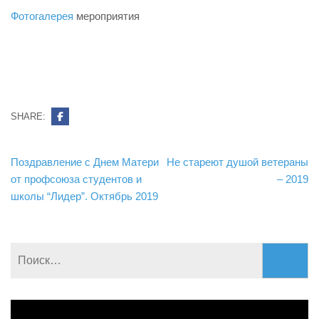
Фотогалерея
мероприятия
SHARE:
Навигация
Поздравление с Днем Матери
Не стареют душой ветераны
по
от профсоюза студентов и
– 2019
записям
школы “Лидер”. Октябрь 2019
Найти:
Видеоплеер