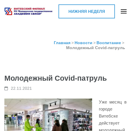
НИЖНЯЯ НЕДЕЛЯ
Витебский филиал УО
"Белорусская
государственная
Главная
>
Новости
>
Воспитание
>
Молодежный Covid-патруль
академия связи"
Молодежный Covid-патруль
22.11.2021
Уже месяц в
городе
Витебске
действует
молодежный