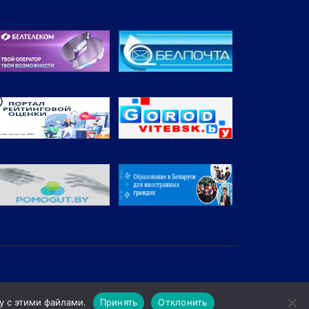
у с этими файлами.
Принять
Отклонить
трационный № 165209 от 22.06.2020