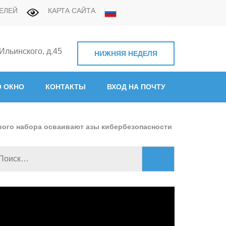
ЕЛЕЙ
КАРТА САЙТА
 Ильинского, д.45
НИЖНЯЯ НЕДЕЛЯ
нная академия связи"
 ОКНО
КОНТАКТЫ
ВХОД НА ПОЧТУ
вого набора осваивают азы кибербезопасности
Найти:
идеоплеер