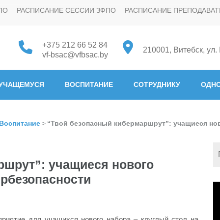
ПО
РАСПИСАНИЕ СЕССИИ ЗФПО
РАСПИСАНИЕ ПРЕПОДАВАТ
+375 212 66 52 84
210001, Витебск, ул.
vf-bsac@vfbsac.by
 "Белорусская государстве
УЧАЩЕМУСЯ
ВОСПИТАНИЕ
СОТРУДНИКУ
ОДНО
Воспитание
>
“Твой безопасный кибермаршрут”: учащиеся но
ршрут”: учащиеся нового
ербезопасности
В
приятие для учащихся нового набора – круглый стол на