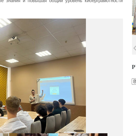
ные знания и повышая общий уровень киберграмотности
Р
Р