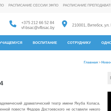
ПО
РАСПИСАНИЕ СЕССИИ ЗФПО
РАСПИСАНИЕ ПРЕПОДАВАТ
+375 212 66 52 84
210001, Витебск, ул.
vf-bsac@vfbsac.by
 "Белорусская государстве
УЧАЩЕМУСЯ
ВОСПИТАНИЕ
СОТРУДНИКУ
ОДНО
Главная
>
Ново
4
В
демический драматический театр имени Якуба Коласа.
нной повести Федора Достоевского не оставили никого