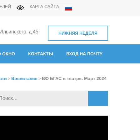
ЕЛЕЙ
КАРТА САЙТА
 Ильинского, д.45
НИЖНЯЯ НЕДЕЛЯ
нная академия связи"
 ОКНО
КОНТАКТЫ
ВХОД НА ПОЧТУ
сти
>
Воспитание
>
ВФ БГАС в театре. Март 2024
Найти:
идеоплеер